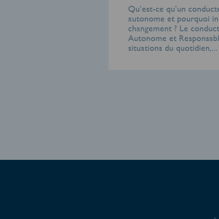
Qu’est-ce qu’un conduct
autonome et pourquoi ini
changement ? Le conduc
Autonome et Responsable
situations du quotidien,...