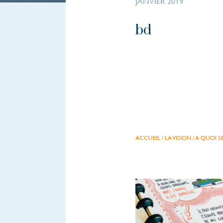
JANVIER 2019
bd
ACCUEIL
/
LA VISION
/
A QUOI SE