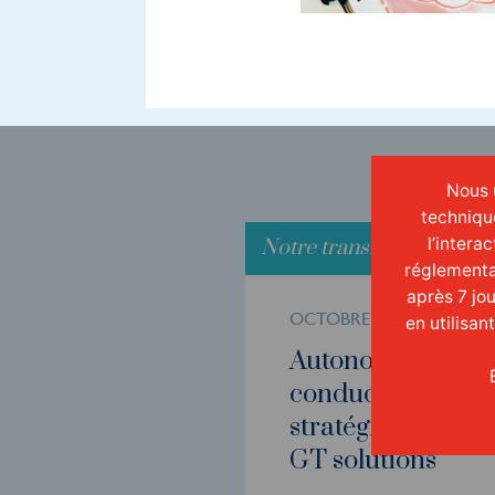
Nous u
techniqu
Notre transformation
l’intera
Notre transformation
réglementa
après 7 jo
OCTOBRE 2021
en utilisan
Autonomie des
conducteurs : un
stratégie innovan
GT solutions