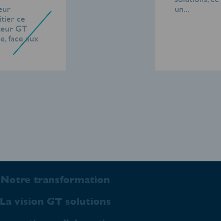
eur
un...
tier ce
teur GT
, face aux
Notre transformation
La vision GT solutions