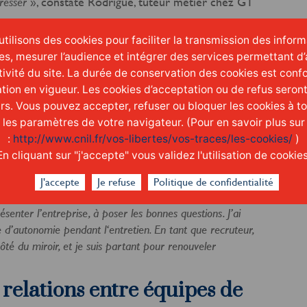
», constate Rodrigue, tuteur métier chez GT
gresser
tilisons des cookies pour faciliter la transmission des infor
loitation
, à savoir la répartition des tournées entre
es, mesurer l’audience et intégrer des services permettant d’
quipe. «
Les conducteurs s’organisent entre eux et
ctivité du site. La durée de conservation des cookies est conf
», remarque Faty. Ils
rofessionnelle et personnelle
tion en vigueur. Les cookies d’acceptation ou de refus seron
harge le calendrier des congés payés, avec une
urs. Vous pouvez accepter, refuser ou bloquer les cookies à 
es échanges entre salariés.
t les paramètres de votre navigateur. (Pour en savoir plus sur
ui comprend l’accueil et la formation des nouveaux
:
http://www.cnil.fr/vos-libertes/vos-traces/les-cookies/
)
t le recrutement collaboratif de conducteurs par
En cliquant sur "j'accepte" vous validez l'utilisation de cookies
uteur métier Frigo chez Gt Méditerranée, Nicolas a
 recrutements de conducteurs. «
C’était une première
J'accepte
Je refuse
Politique de confidentialité
récié. C’est très valorisant pour nous de recruter un
senter l’entreprise, à poser les bonnes questions. J’ai
 d’autonomie pendant l‘entretien. En tant que recruteur,
ôté du miroir, et je suis partant pour renouveler
s relations entre équipes de