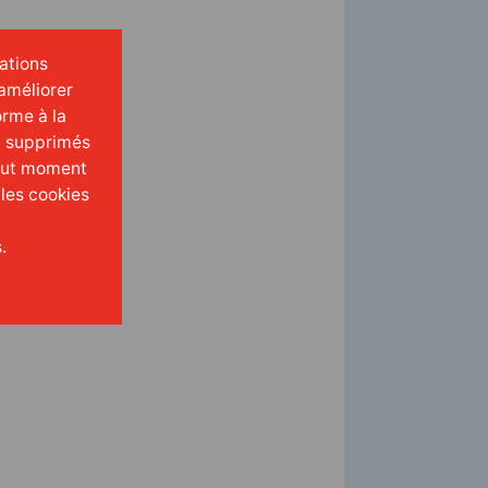
mations
améliorer
orme à la
t supprimés
tout moment
 les cookies
.