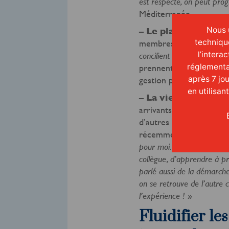
est respecté, on peut pro
Méditerranée.
Nous u
–
Le planning d’exp
techniqu
membres d’une même é
l’intera
concilient mieux leur vie p
réglementa
prennent également en c
après 7 jo
gestion plus détendue d
en utilisan
–
La vie d’équipe
, q
arrivants, la sécurité e
d’autres conducteurs. T
récemment assuré deux
pour moi. J’ai vraiment app
collègue, d’apprendre à pré
parlé aussi de la démarche
on se retrouve de l’autre c
»
l’expérience !
Fluidifier le