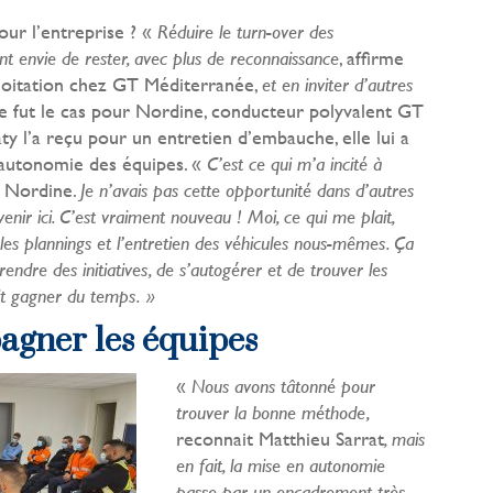
our l’entreprise ? «
Réduire le turn-over des
, affirme
t envie de rester, avec plus de reconnaissance
ploitation chez GT Méditerranée,
et en inviter d’autres
 fut le cas pour Nordine, conducteur polyvalent GT
y l’a reçu pour un entretien d’embauche, elle lui a
’autonomie des équipes. «
C’est ce qui m’a incité à
t Nordine.
Je n’avais pas cette opportunité dans d’autres
venir ici. C’est vraiment nouveau ! Moi, ce qui me plait,
 les plannings et l’entretien des véhicules nous-mêmes. Ça
rendre des initiatives, de s’autogérer et de trouver les
ait gagner du temps. »
gner les équipes
«
Nous avons tâtonné pour
trouver la bonne méthode,
reconnait Matthieu Sarrat
, mais
en fait, la mise en autonomie
passe par un encadrement très