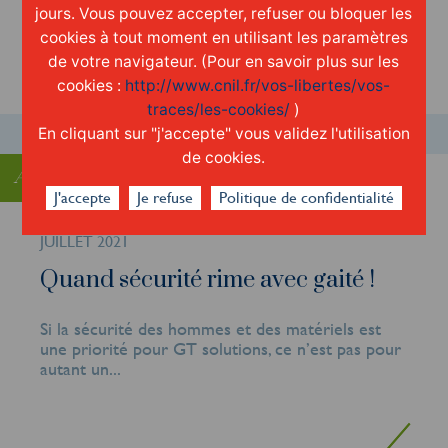
jours. Vous pouvez accepter, refuser ou bloquer les
du quotidien,...
cookies à tout moment en utilisant les paramètres
de votre navigateur. (Pour en savoir plus sur les
cookies :
http://www.cnil.fr/vos-libertes/vos-
traces/les-cookies/
)
En cliquant sur "j'accepte" vous validez l'utilisation
de cookies.
Actualités
Actualités
J'accepte
Je refuse
Politique de confidentialité
JUILLET 2021
Quand sécurité rime avec gaité !
Si la sécurité des hommes et des matériels est
une priorité pour GT solutions, ce n’est pas pour
autant un...